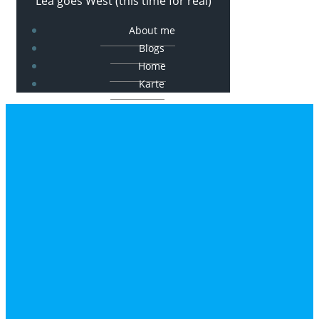
Lea goes West (this time for real)
About me
Blogs
Home
Karte