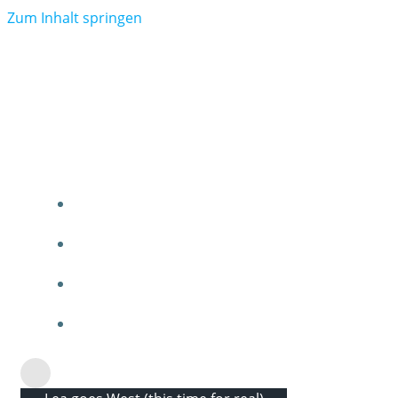
Zum Inhalt springen
Lea goes West (this time
for real)
ABOUT ME
BLOGS
HOME
KARTE