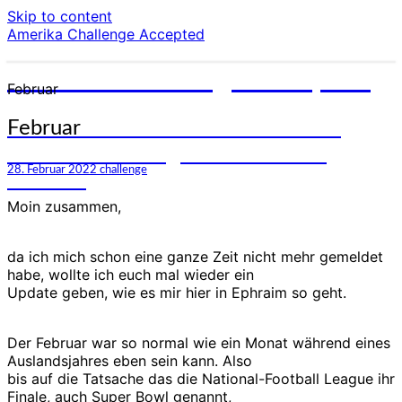
Skip to content
Amerika Challenge Accepted
Amerika Challenge Accepted
Februar
Eine weitere 38. Parlamentarisches
Februar
Patenschafts-Programm Websites
28. Februar 2022
challenge
Website
Moin zusammen,
da ich mich schon eine ganze Zeit nicht mehr gemeldet
habe, wollte ich euch mal wieder ein
Update geben, wie es mir hier in Ephraim so geht.
Der Februar war so normal wie ein Monat während eines
Auslandsjahres eben sein kann. Also
bis auf die Tatsache das die National-Football League ihr
Finale, auch Super Bowl genannt,